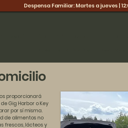
Despensa Familiar: Martes a jueves | 12:
Conseguir comida
Cómo ayudar
Programa
Nuestros partidarios
New Page
omicilio
os proporcionará
 de Gig Harbor o Key
rar por sí misma.
d de alimentos no
s frescas, lácteos y