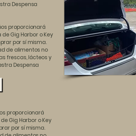
estra Despensa
ños proporcionará
a de Gig Harbor o Key
rar por sí misma.
d de alimentos no
as frescas, lácteos y
estra Despensa
os proporcionará
 de Gig Harbor o Key
rar por sí misma.
d de alimentos no