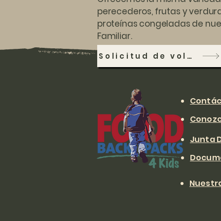
perecederos, frutas y verdura
proteínas congeladas de nu
Familiar.
Solicitud de voluntariado
Contác
Conozc
Junta D
Documen
Nuestra