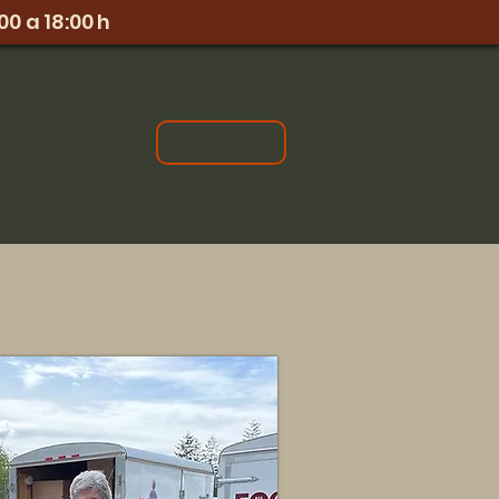
00 a 18:00 h
s
Eventos
DONAR
New Page