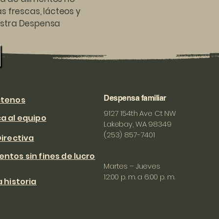
s frescas, lácteos y
estra Despensa
Despensa familiar
tenos
9127 154th Ave Ct NW
a al equipo
Lakebay, WA 98349
(253) 857-7401
irectiva
tos sin fines de lucro
Martes – Jueves
12:00 p. m. a 6:00 p. m.
 historia