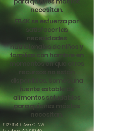
para quienes más los
necesitan.
FB4K se esfuerza por
satisfacer las
necesidades
nutricionales de niños y
familias con hambre en
momentos en que otros
recursos no están
disponibles. Somos una
fuente estable de
alimentos saludables
para quienes más los
necesitan.
9127 154th Ave Ct NW
Lakebay, WA 98349