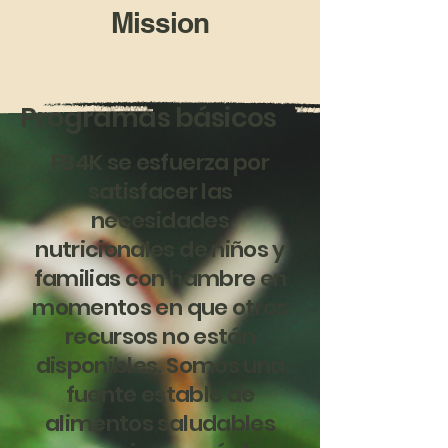
Mission
Programas básicos
FB4K se esfuerza por
satisfacer las
necesidades
nutricionales de niños y
familias con hambre en
momentos en que otros
recursos no están
disponibles. Somos una
fuente estable de
alimentos saludables