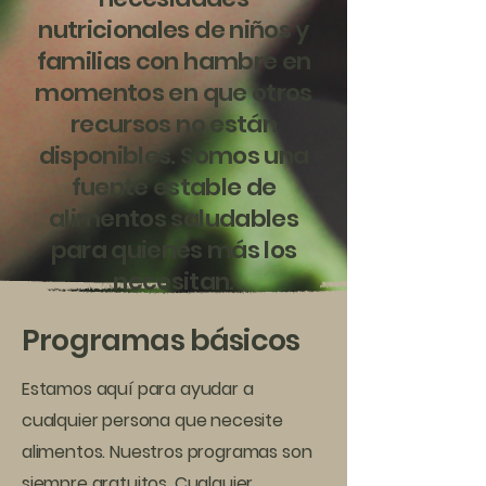
nutricionales de niños y
familias con hambre en
momentos en que otros
recursos no están
disponibles. Somos una
fuente estable de
alimentos saludables
para quienes más los
necesitan.
Programas básicos
Estamos aquí para ayudar a
cualquier persona que necesite
alimentos. Nuestros programas son
siempre gratuitos. Cualquier