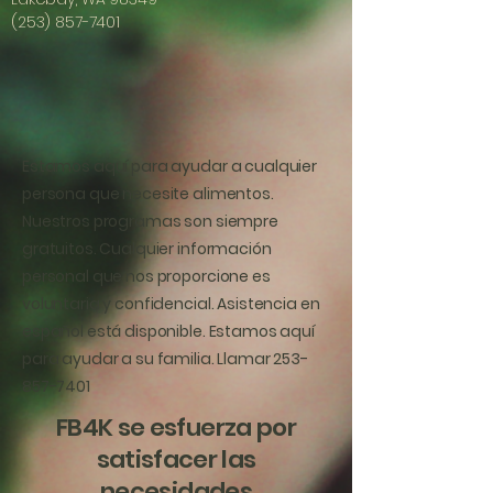
(253) 857-7401
Estamos aquí para ayudar a cualquier
persona que necesite alimentos.
Nuestros programas son siempre
gratuitos. Cualquier información
personal que nos proporcione es
voluntaria y confidencial. Asistencia en
español está disponible. Estamos aquí
para ayudar a su familia. Llamar
253-
857-7401
FB4K se esfuerza por
satisfacer las
necesidades